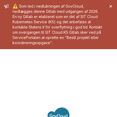
Admin message
⚠️
Som led i nedlukningen af GovCloud,
nedlægges denne Gitlab med udgangen af 2026.
En ny Gitlab er etableret som en del af SIT Cloud
Kubernetes Service (KS) og det anbefales at
kontakte Statens It for overflytning i god tid. Kontakt
om overgangen til SIT Cloud KS Gitlab sker ved på
ServicePortalen at oprette en ”Bestil projekt eller
koordineringsopgave”.