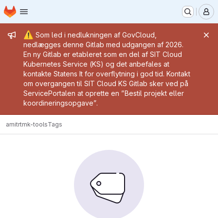
Homepage
Skip to main content
M
Admin message
⚠️
Som led i nedlukningen af GovCloud,
nedlægges denne Gitlab med udgangen af 2026.
En ny Gitlab er etableret som en del af SIT Cloud
Kubernetes Service (KS) og det anbefales at
kontakte Statens It for overflytning i god tid. Kontakt
om overgangen til SIT Cloud KS Gitlab sker ved på
ServicePortalen at oprette en ”Bestil projekt eller
koordineringsopgave”.
amitr
tmk-tools
Tags