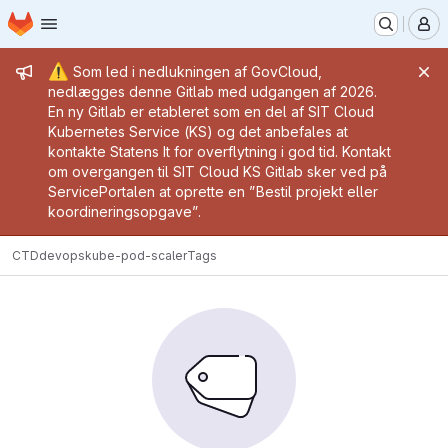
Homepage
Skip to main content
M
Admin message
⚠️
Som led i nedlukningen af GovCloud,
nedlægges denne Gitlab med udgangen af 2026.
En ny Gitlab er etableret som en del af SIT Cloud
Kubernetes Service (KS) og det anbefales at
kontakte Statens It for overflytning i god tid. Kontakt
om overgangen til SIT Cloud KS Gitlab sker ved på
ServicePortalen at oprette en ”Bestil projekt eller
koordineringsopgave”.
CTD
devops
kube-pod-scaler
Tags