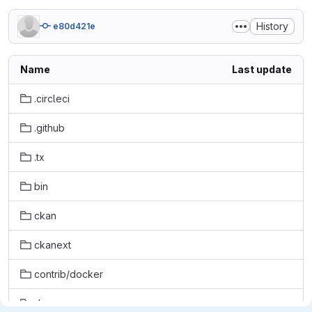
History
e80d421e
Name
Last update
.circleci
.github
.tx
bin
ckan
ckanext
contrib/docker
doc